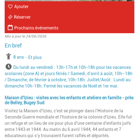
Ajouter
Réserver
Prochains événements
Mis à jour le 24/06/2026
à partir de
8 ans
jusqu'à l'âge de
Et plus
Horaires
Du lundi au vendredi : 13h-17h et 10h-18h pour les vacances
scolaires (zone A) et jours fériés / Samedi, d'avril à août, 10h–18h
/ Dimanche, de février à octobre, 10h-18h. Juillet/Août : Lundi au
dimanche 10h-18h. Fermé les vacances de Noël et 1er mai.
Maison d'Izieu : visites avec les enfants et ateliers en famille - près
de Belley, Bugey Sud
Visitez la Maison d'Izieu, c'est se plonger dans l'Histoire de la
Seconde Guerre mondiale et l'histoire de la colonie d'Izieu. Elle fut
un refuge et un lieu de vie pour plus d'une centaine d'enfants juifs
entre 1943 et 1944. Au matin du 6 avril 1944, 44 enfants et 7
éducateurs qui s’y trouvaient furent raflés et déportés.