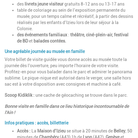
des
livrets jeune visiteur
gratuits 8-12 ans ou 13-17 ans
table de coloriage
au sein de l’exposition permanente du
musée, pour un temps calme et récréatif, à partir des dessins
réalisés par les enfants d’Izieu lors de leur séjour à la
Colonie.
des événements familiaux
:
théâtre, ciné-plein-air, festival
de BD
et
balades contées.
Une agréable journée au musée en famille
Votre billet de visite guidée vous donne accès au musée toute la
journée dès l'ouverture, peu importe l'horaire de votre visite.
Profitez-en pour vous balader dans le parc et admirer le panorama
sublime. Le pique-nique est autorisé dans le verger, une salle hors
sac est à votre disposition avec consignes et machine à café.
Scoop Kidiklik :
une cache de géocaching se trouve dans le parc.
Bonne visite en famille dans ce lieu historique incontournable de
l'Ain !
Infos pratiques : accès, billetterie
Accès :
La
Maison d’Izieu
se situe à 20 minutes de
Belley
, 50
minutes de
Chambéry
(A43),1h de
Lyon
(A42),
Genève
et