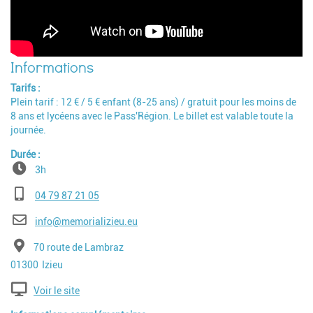
Tarifs
Plein tarif : 12 € / 5 € enfant (8-25 ans) / gratuit pour les moins de
8 ans et lycéens avec le Pass'Région. Le billet est valable toute la
journée.
Durée
3h
Téléphone
04 79 87 21 05
E-mail
info@memorializieu.eu
Adresse
70 route de Lambraz
Code postal
Ville
01300
Izieu
Voir le site