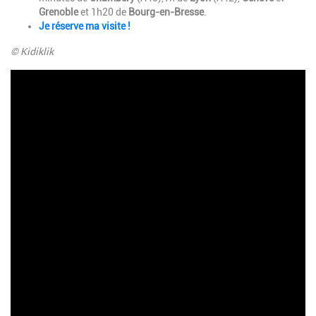
Grenoble
et 1h20 de
Bourg-en-Bresse
.
Je réserve ma visite !
© Kidiklik