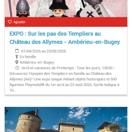
Ajouter
EXPO : Sur les pas des Templiers au
Château des Allymes - Ambérieu-en-Bugey
01/04/2026 au 23/08/2026
En famille
Ambérieu-en-Bugey
Avril et vacances de Printemps : Tous les jours, 13h30–
Découvrez l'épopée des Templiers en famille au Château des
18h
Allymes (Ain) ! Une expo unique mêlant objets historiques et 600
Mai, Juin : Lundi au vendredi,13h30–18h | WE & Fériés :
figurines Playmobil® du 1er avril au 23 août 2026. Sortie ludique à
10h–12h30 et 13h30–19h
1h…
Juillet et Août : Tous les jours, 10h–12h30 et 13h30–19h