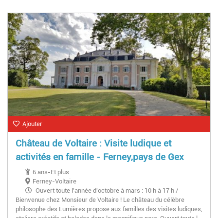
Novembre à Mars (hors vacances) : Mercredis, WE & Fériés,
13h30–18h
Ajouter
Château de Voltaire : Visite ludique et
activités en famille - Ferney,pays de Gex
6 ans-Et plus
Ferney-Voltaire
Ouvert toute l'année d'octobre à mars : 10 h à 17 h /
Bienvenue chez Monsieur de Voltaire ! Le château du célèbre
D'avril à septembre : 10 h à 18 h. Fermé le 1ᵉʳ janvier, 1ᵉʳ mai
philosophe des Lumières propose aux familles des visites ludiques,
et 25 décembre.