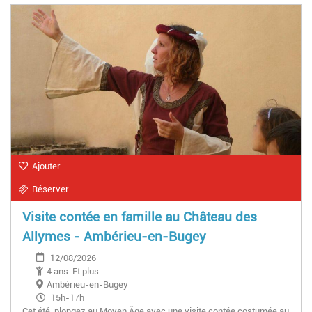
Ajouter
Réserver
Visite contée en famille au Château des
Allymes - Ambérieu-en-Bugey
12/08/2026
4 ans-Et plus
Ambérieu-en-Bugey
15h-17h
Cet été, plongez au Moyen Âge avec une visite contée costumée au