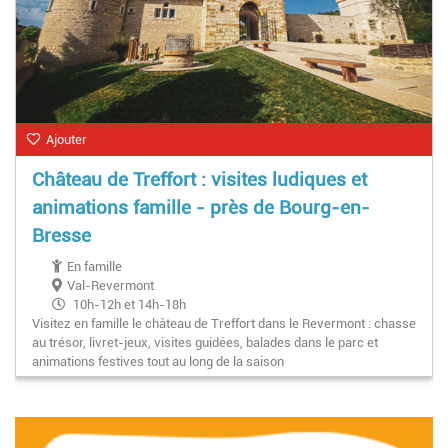
Ajouter
Château de Treffort : visites ludiques et
animations famille - près de Bourg-en-
Bresse
En famille
Val-Revermont
10h-12h et 14h-18h
Visitez en famille le château de Treffort dans le Revermont : chasse
— Week-ends et jours fériés du 11 avril au 1er octobre.
au trésor, livret-jeux, visites guidées, balades dans le parc et
Fermé le 1er mai et 8 mai
animations festives tout au long de la saison
— Du mercredi au dimanche pendant les vacances
scolaires (hors Noël et hiver)du 17 juin au 13 septembre. —
Lundis et mardis du 20 juillet au 23 août (14h–18h)