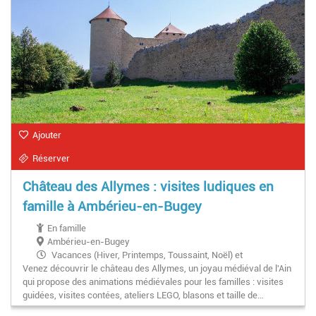
Ajouter
Réserver
Château des Allymes : visites ludiques en
famille à Ambérieu-en-Bugey
En famille
Ambérieu-en-Bugey
Vacances (Hiver, Printemps, Toussaint, Noël) et
Venez découvrir le château des Allymes, un joyau médiéval de l'Ain
Avril/Octobre : Tous les jours, 13h30–18h
qui propose des animations médiévales pour les familles : visites
Mai, Juin, Septembre : Lundi au vendredi,13h30–18h | WE &
guidées, visites contées, ateliers LEGO, blasons et taille de…
Fériés : 10h–12h30 et 13h30–19h
Juillet et Août : Tous les jours, 10h–12h30 et 13h30–19h