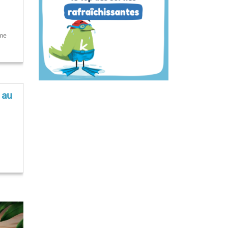
di
rme
 au