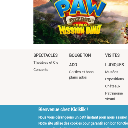
SPECTACLES
BOUGE TON
VISITES
Théâtres et Cie
ADO
LUDIQUES
Concerts
Sorties et bons
Musées
plans ados
Expositions
Châteaux
Patrimoine
vivant
Bienvenue chez Kidiklik !
Nous vous dérangeons un petit instant pour nous assurer
Kidiklik Recrute
Qui es
Notre site utilise des cookies pour garantir son bon fonct