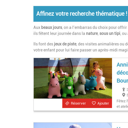
Affinez votre recherche thématique !
Aux
beaux jours
, on a l’embarras du choix pour offrir
ils fêtent leur journée dans la
nature
,
sous un tipi
, ou
Ils font des
jeux de piste
, des visites animalières ou 
votre enfant pour lui faire passer un après-midi magi
Anni
déco
Bou
Fêtez l
Réserver
Ajouter
et ate