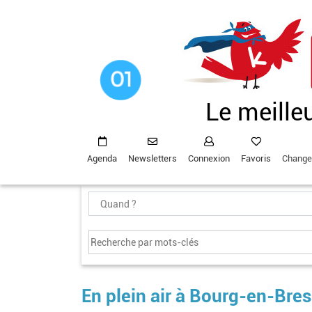
Aller
au
contenu
principal
Le meille
Agenda
Newsletters
Connexion
Favoris
Change
En plein air à Bourg-en-Bres