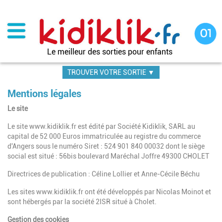
Aller
au
contenu
principal
Le meilleur des sorties pour enfants
TROUVER VOTRE SORTIE ▼
Mentions légales
Le site
Le site www.kidiklik.fr est édité par Société Kidiklik, SARL au
capital de 52 000 Euros
immatriculée au registre du commerce
d'Angers sous le numéro Siret : 524 901 840 00032 dont le siège
social est situé : 56bis boulevard Maréchal Joffre 49300 CHOLET
Directrices de publication :
Céline Lollier et
Anne-Cécile Béchu
Les sites www.kidiklik.fr ont été développés par Nicolas Moinot et
sont hébergés par la société 2ISR situé à Cholet.
Gestion des cookies