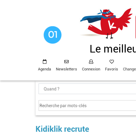
Aller
au
contenu
principal
Le meille
Agenda
Newsletters
Connexion
Favoris
Change
Kidiklik recrute