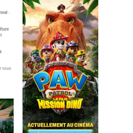
onnel
:
lture
et
k
r vous