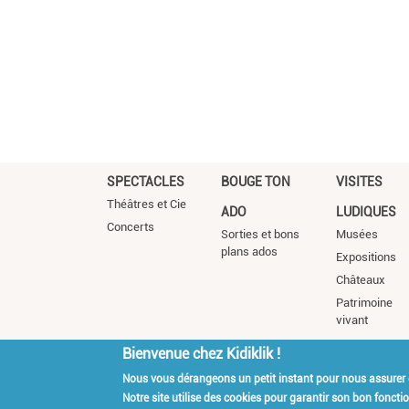
SPECTACLES
BOUGE TON
VISITES
Théâtres et Cie
ADO
LUDIQUES
Concerts
Sorties et bons
Musées
plans ados
Expositions
Châteaux
Patrimoine
vivant
Bienvenue chez Kidiklik !
Nous vous dérangeons un petit instant pour nous assurer
Kidiklik Recrute
Qui es
Notre site utilise des cookies pour garantir son bon fonct