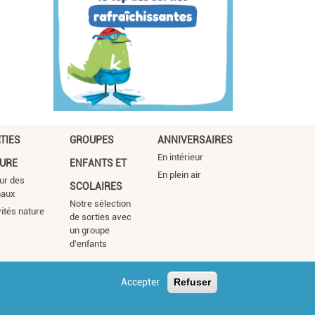
TIES
GROUPES
ANNIVERSAIRES
En intérieur
URE
ENFANTS ET
En plein air
ur des
SCOLAIRES
maux
Notre sélection
vités nature
de sorties avec
un groupe
d'enfants
Accepter
Refuser
s légales