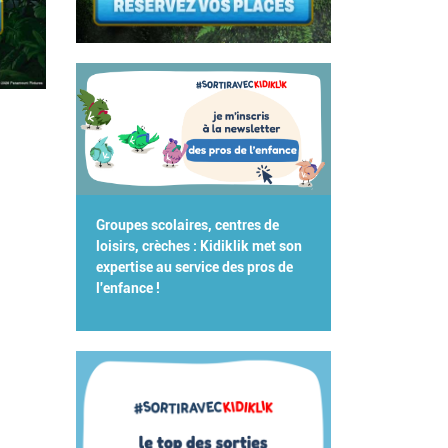
Groupes scolaires, centres de
loisirs, crèches : Kidiklik met son
expertise au service des pros de
l'enfance !