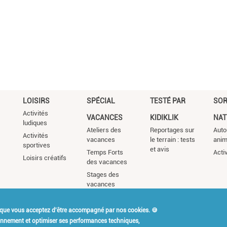
LOISIRS
SPÉCIAL
TESTÉ PAR
SOR
Activités
VACANCES
KIDIKLIK
NAT
ludiques
Ateliers des
Reportages sur
Auto
Activités
vacances
le terrain : tests
ani
sportives
et avis
Temps Forts
Acti
Loisirs créatifs
des vacances
Stages des
vacances
 que vous acceptez d'être accompagné par nos cookies. 🍪
t Kidiklik ?
Contact
Mention
ionnement et optimiser ses performances techniques,