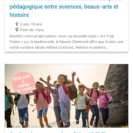
pédagogique entre sciences, beaux-arts et
histoire
3 ans-18 ans
Pont-de-Vaux
Boostez votre projet nature ! Avec sa nouvelle expo « Art Trop
Podes » sur la biodiversité, le Musée Chintreuil offre aux écoles une
sortie scolaire idéale mêlant sciences, histoire et ateliers…