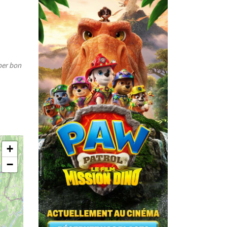
per bon
+
−