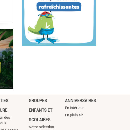
TIES
GROUPES
ANNIVERSAIRES
En intérieur
URE
ENFANTS ET
En plein air
ur des
SCOLAIRES
maux
Notre sélection