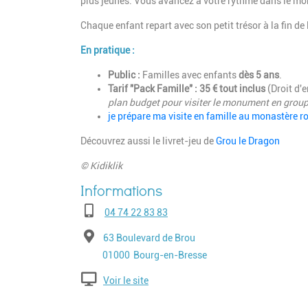
plus jeunes.
Vous avancez à votre rythme dans le mon
Chaque enfant repart avec son petit trésor à la fin de
En pratique :
Public :
Familles avec enfants
dès 5 ans
.
Tarif "Pack Famille" :
35 € tout inclus
(Droit d'e
plan budget pour visiter le monument en group
je prépare ma visite en famille au monastère ro
Découvrez aussi le livret-jeu de
Grou le Dragon
© Kidiklik
Téléphone
04 74 22 83 83
Adresse
63 Boulevard de Brou
Code postal
Ville
01000
Bourg-en-Bresse
Voir le site