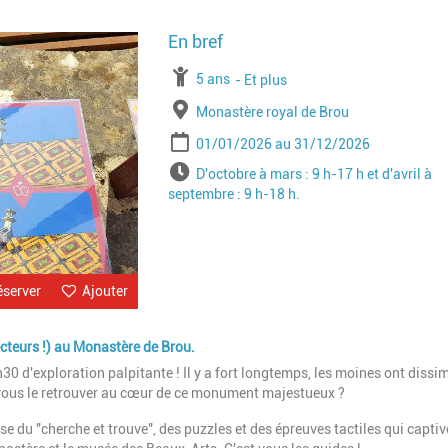
Image
À partir de
5 ans
Jusqu'à l'age de
Et plus
Lieu
Monastère royal de Brou
Période
Date de début
Date de fin
01/01/2026
31/12/2026
Horaires
D'octobre à mars : 9 h-17 h et d'avril à
septembre : 9 h-18 h.
éserver
Ajouter
ecteurs !) au Monastère de Brou.
h30 d'exploration palpitante ! Il y a fort longtemps, les moines ont dissi
ez-vous le retrouver au cœur de ce monument majestueux ?
se du "cherche et trouve", des puzzles et des épreuves tactiles qui captiv