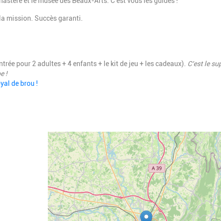
astère et le musée des Beaux-Arts. C'est vous les guides !
 la mission. Succès garanti.
ntrée pour 2 adultes + 4 enfants + le kit de jeu + les cadeaux).
C'est le su
e !
yal de brou !
Geolocalisation