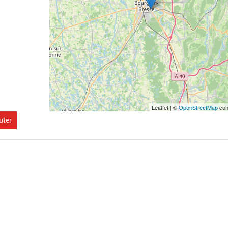
Leaflet | ©
OpenStreetMap
con
uter