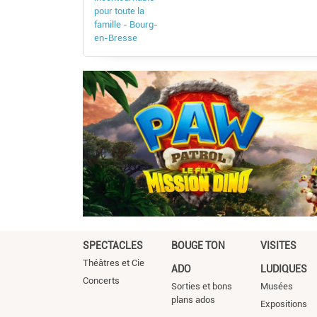
pour toute la
famille - Bourg-
en-Bresse
SPECTACLES
BOUGE TON
VISITES
Théâtres et Cie
ADO
LUDIQUES
Concerts
Sorties et bons
Musées
plans ados
Expositions