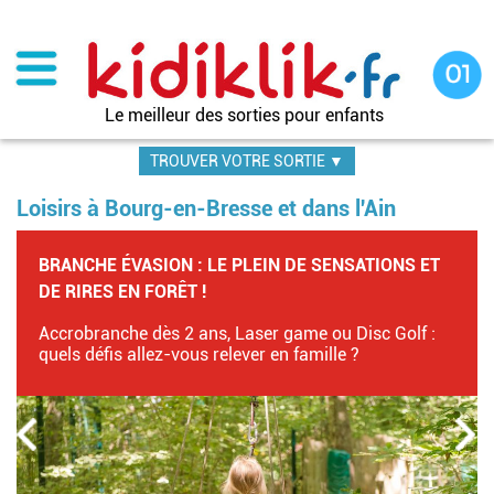
Aller
au
contenu
principal
Le meilleur des sorties pour enfants
TROUVER VOTRE SORTIE ▼
Loisirs à Bourg-en-Bresse et dans l'Ain
BRANCHE ÉVASION : LE PLEIN DE SENSATIONS ET
DE RIRES EN FORÊT !
Accrobranche dès 2 ans, Laser game ou Disc Golf :
quels défis allez-vous relever en famille ?