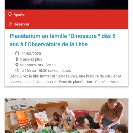
Ajouter
Réserver
Planétarium en famille "Dinosaure " dès 5
ans à l’Observatoire de la Lèbe
20/08/2026
5 ans-Et plus
Valromey-sur-Séran
à 15h ou 16h30 suivant dates
Découvrez le film immersif "Dinosaures, une histoire de survie" et
observez les étoiles sous le dôme du planétarium. Sur réservation