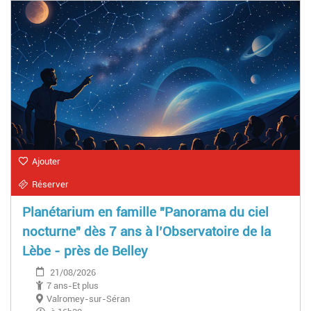
Ajouter
Réserver
Planétarium en famille "Panorama du ciel
nocturne" dès 7 ans à l’Observatoire de la
Lèbe - près de Belley
21/08/2026
7 ans-Et plus
Valromey-sur-Séran