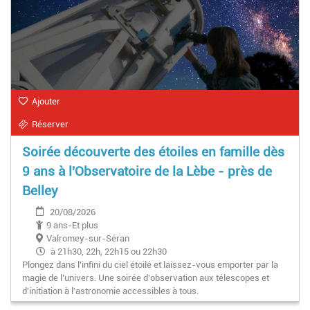
Ajouter
Réserver
Soirée découverte des étoiles en famille dès
9 ans à l'Observatoire de la Lèbe - près de
Belley
20/08/2026
9 ans-Et plus
Valromey-sur-Séran
à 21h30, 22h, 22h15 ou 22h30
Plongez dans l’infini du ciel étoilé et laissez-vous emporter par la
magie de l’univers. Une soirée d'observation aux télescopes et
d'initiation à l'astronomie accessibles à tous.