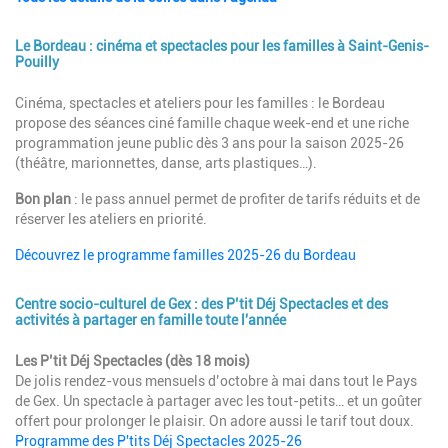
Le Bordeau : cinéma et spectacles pour les familles à Saint-Genis-
Pouilly
Description
Cinéma, spectacles et ateliers pour les familles : le Bordeau
propose des séances ciné famille chaque week-end et une riche
programmation jeune public dès 3 ans pour la saison 2025-26
(théâtre, marionnettes, danse, arts plastiques…).
Bon plan
: le pass annuel permet de profiter de tarifs réduits et de
réserver les ateliers en priorité.
Découvrez le programme familles 2025-26 du Bordeau
Centre socio-culturel de Gex : des P’tit Déj Spectacles et des
activités à partager en famille toute l'année
Description
Les P’tit Déj Spectacles (dès 18 mois)
De jolis rendez-vous mensuels d’octobre à mai dans tout le Pays
de Gex. Un spectacle à partager avec les tout-petits… et un goûter
offert pour prolonger le plaisir. On adore aussi le tarif tout doux.
Programme des P'tits Déj Spectacles 2025-26