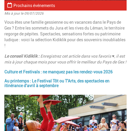
Prochains événements
Mis à jour le 09/07/2026
Introduction
Vous êtes une famille gessienne ou en vacances dans le Pays de
Gex ? Entre les sommets du Jura et les rives du Léman, le territoire
regorge de pépites. Spectacles, sensations fortes ou patrimoine
ludique : voici la sélection Kidiklik pour des souvenirs inoubliables
!
Le conseil Kidiklik :
Enregistrez cet article dans vos favoris ♥, il est
mis à jour chaque mois pour vous offrir le meilleur du Pays de Gex !
Culture et Festivals : ne manquez pas les rendez-vous 2026
Paragraphes
Au printemps : Le Festival Tôt ou T'Arts, des spectacles en
itinérance d'avril à septembre
Image