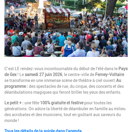
Description
C’est LE rendez-vous incontournable du début de l'été dans le
Pays
de Gex
! Le
samedi 27 juin 2026
, le centre-ville de
Ferney-Voltaire
se transforme en une immense scène de théâtre à ciel ouvert.
Au
programme :
des spectacles de rue, du cirque, des concerts et des
déambulations magiques qui feront briller les yeux des enfants.
Le petit + :
une fête
100% gratuite et festive
pour toutes les
générations. On adore la liberté de déambuler en famille au milieu
des acrobates et des musiciens, tout en goûtant aux saveurs du
monde !
Tous les détails de la soirée dans l'agenda