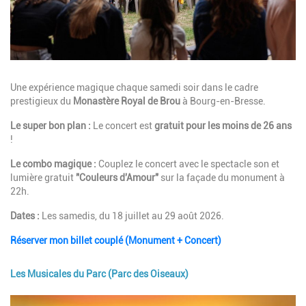
Description
Une expérience magique chaque samedi soir dans le cadre
prestigieux du
Monastère Royal de Brou
à Bourg-en-Bresse.
Le super bon plan :
Le concert est
gratuit pour les moins de 26 ans
!
Le combo magique :
Couplez le concert avec le spectacle son et
lumière gratuit
"Couleurs d'Amour"
sur la façade du monument à
22h.
Dates :
Les samedis, du 18 juillet au 29 août 2026.
Réserver mon billet couplé (Monument + Concert)
Les Musicales du Parc (Parc des Oiseaux)
Image