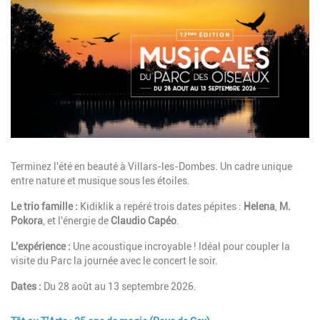
Description
Terminez l'été en beauté à Villars-les-Dombes. Un cadre unique
entre nature et musique sous les étoiles.
Le trio famille :
Kidiklik a repéré trois dates pépites :
Helena
,
M.
Pokora
, et l'énergie de
Claudio Capéo
.
L'expérience :
Une acoustique incroyable ! Idéal pour coupler la
visite du Parc la journée avec le concert le soir.
Dates :
Du 28 août au 13 septembre 2026.