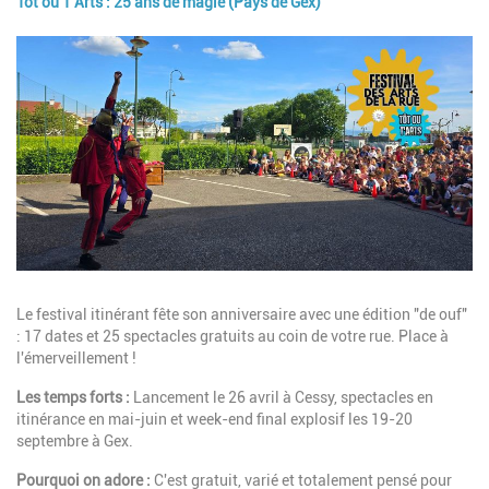
Tôt ou T’Arts : 25 ans de magie (Pays de Gex)
Image
Description
Le festival itinérant fête son anniversaire avec une édition "de ouf"
: 17 dates et 25 spectacles gratuits au coin de votre rue. Place à
l'émerveillement !
Les temps forts :
Lancement le 26 avril à Cessy, spectacles en
itinérance en mai-juin et week-end final explosif les 19-20
septembre à Gex.
Pourquoi on adore :
C'est gratuit, varié et totalement pensé pour