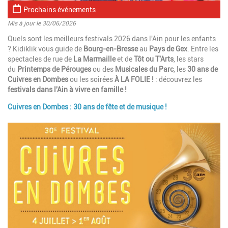
Prochains événements
Mis à jour le 30/06/2026
Introduction
Quels sont les meilleurs festivals 2026 dans l'Ain pour les enfants
? Kidiklik vous guide de
Bourg-en-Bresse
au
Pays de Gex
. Entre les
spectacles de rue de
La Marmaille
et de
Tôt ou T'Arts
, les stars
du
Printemps de Pérouges
ou des
Musicales du Parc
, les
30 ans de
Cuivres en Dombes
ou les soirées
À LA FOLIE !
: découvrez les
festivals dans l'Ain à vivre en famille !
Cuivres en Dombes : 30 ans de fête et de musique !
Paragraphes
Image