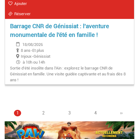
Ajouter
Réserver
Barrage CNR de Génissiat : l'aventure
monumentale de l'été en famille !
18/08/2026
8 ans-Et plus
Injoux-Génissiat
à 10h ou 14h
Sortie d'été insolite dans l'Ain : explorez le barrage CNR de
Génissiat en famille. Une visite guidée captivante et au frais dès 8
ans !
Page
1
Page
2
Page
3
Pagination
Page
4
Page
››
courante
suivante