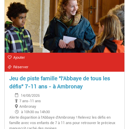
Ajouter
Réserver
Jeu de piste famille "l'Abbaye de tous les
défis" 7-11 ans - à Ambronay
14/08/2026
7 ans-11 ans
Ambronay
à 10h30 ou 14h30
Alerte disparition à l'Abbaye d'Ambronay ! Relevez les défis en
famille avec vos enfants de 7 à 11 ans pour retrouver le précieux
manuscrit caché des moines.