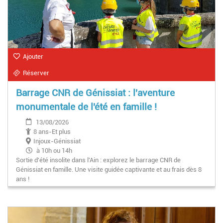
Ajouter
Réserver
Barrage CNR de Génissiat : l'aventure
monumentale de l'été en famille !
13/08/2026
8 ans-Et plus
Injoux-Génissiat
à 10h ou 14h
Sortie d'été insolite dans l'Ain : explorez le barrage CNR de
Génissiat en famille. Une visite guidée captivante et au frais dès 8
ans !