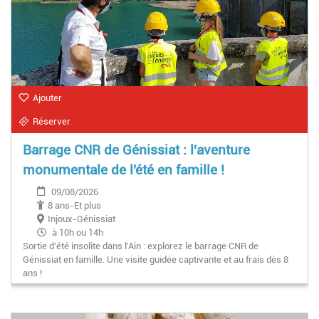
Ajouter
Réserver
Barrage CNR de Génissiat : l'aventure
monumentale de l'été en famille !
09/08/2026
8 ans-Et plus
Injoux-Génissiat
à 10h ou 14h
Sortie d'été insolite dans l'Ain : explorez le barrage CNR de
Génissiat en famille. Une visite guidée captivante et au frais dès 8
ans !