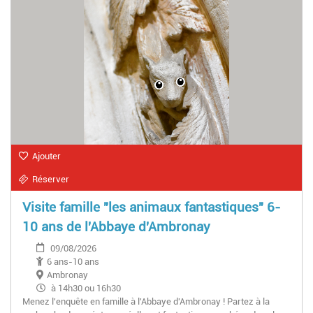
Ajouter
Réserver
Visite famille "les animaux fantastiques" 6-
10 ans de l'Abbaye d'Ambronay
09/08/2026
6 ans-10 ans
Ambronay
à 14h30 ou 16h30
Menez l'enquête en famille à l'Abbaye d'Ambronay ! Partez à la