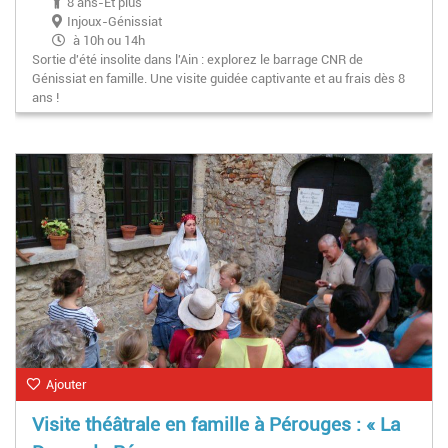
8 ans-Et plus
Injoux-Génissiat
à 10h ou 14h
Sortie d'été insolite dans l'Ain : explorez le barrage CNR de
Génissiat en famille. Une visite guidée captivante et au frais dès 8
ans !
Ajouter
Visite théâtrale en famille à Pérouges : « La