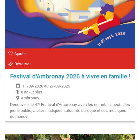
Ajouter
Réserver
Festival d'Ambronay 2026 à vivre en famille !
11/09/2026 au 27/09/2026
0 an-Et plus
Ambronay
Découvrez le 47ᵉ Festival d'Ambronay avec les enfants : spectacles
jeune public, ateliers ludiques autour du baroque et des musiques
du monde.