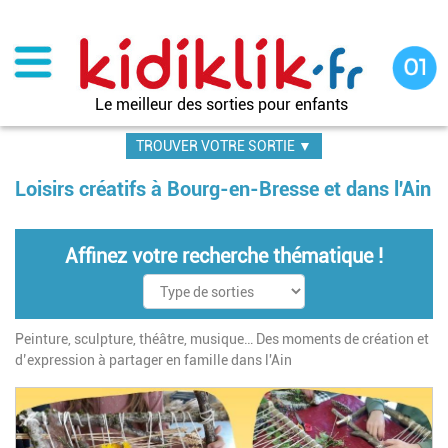
Aller
au
contenu
principal
Le meilleur des sorties pour enfants
TROUVER VOTRE SORTIE ▼
Loisirs créatifs à Bourg-en-Bresse et dans l'Ain
Affinez votre recherche thématique !
Peinture, sculpture, théâtre, musique… Des moments de création et
d’expression à partager en famille dans l'Ain