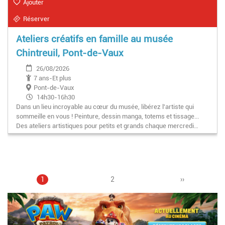
Ajouter
Réserver
Ateliers créatifs en famille au musée
Chintreuil, Pont-de-Vaux
26/08/2026
7 ans-Et plus
Pont-de-Vaux
14h30-16h30
Dans un lieu incroyable au cœur du musée, libérez l'artiste qui
sommeille en vous ! Peinture, dessin manga, totems et tissage...
Des ateliers artistiques pour petits et grands chaque mercredi…
Page
1
Page
2
Pagination
Page
››
courante
suivante