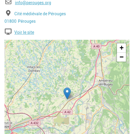
E-mail
info@perouges.org
Adresse
Cité médiévale de Pérouges
Code postal
Ville
01800
Pérouges
Voir le site
Geolocalisation
+
−