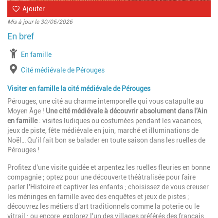
Ajouter
Mis à jour le 30/06/2026
à partir de
En famille
Lieu
Cité médiévale de Pérouges
Visiter en famille la cité médiévale de Pérouges
Pérouges, une cité au charme intemporelle qui vous catapulte au
Moyen Âge !
Une cité médiévale à découvrir absolument dans l'Ain
en famille
: visites ludiques ou costumées pendant les vacances,
jeux de piste, fête médiévale en juin, marché et illuminations de
Noël… Qu'il fait bon se balader en toute saison dans les ruelles de
Pérouges !
Profitez d'une visite guidée et arpentez les ruelles fleuries en bonne
compagnie ; optez pour une découverte théâtralisée pour faire
parler l'Histoire et captiver les enfants ; choisissez de vous creuser
les méninges en famille avec des enquêtes et jeux de pistes ;
découvrez les métiers d'art traditionnels comme la poterie ou le
vitrail ; ou encore, explorez l'un des villages préférés des français