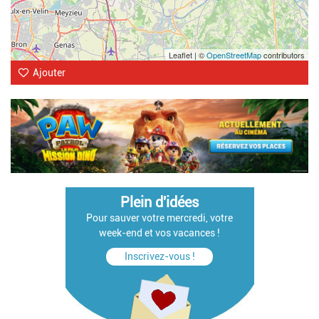
Leaflet | ©
OpenStreetMap
contributors
Ajouter
Plein d'idées
Pour sauver votre mercredi, votre
week-end et vos vacances !
Inscrivez-vous !