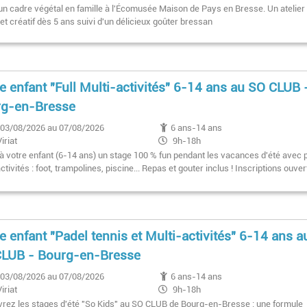
un cadre végétal en famille à l'Écomusée Maison de Pays en Bresse. Un atelier
et créatif dès 5 ans suivi d'un délicieux goûter bressan
e enfant "Full Multi-activités" 6-14 ans au SO CLUB 
rg-en-Bresse
03/08/2026 au 07/08/2026
6 ans-14 ans
Viriat
9h-18h
 à votre enfant (6-14 ans) un stage 100 % fun pendant les vacances d'été avec 
ctivités : foot, trampolines, piscine... Repas et gouter inclus ! Inscriptions ouve
e enfant "Padel tennis et Multi-activités" 6-14 ans a
LUB - Bourg-en-Bresse
03/08/2026 au 07/08/2026
6 ans-14 ans
Viriat
9h-18h
rez les stages d'été "So Kids" au SO CLUB de Bourg-en-Bresse : une formule