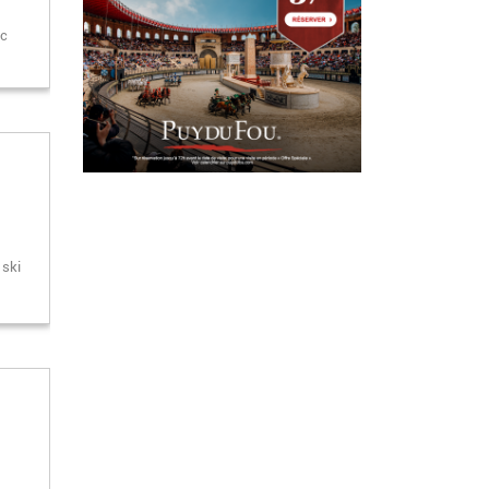
ec
 ski