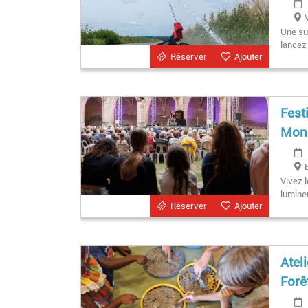
Une su
lancez
Réserver
Ajouter
Fest
Mona
Vivez 
lumine
Réserver
Ajouter
Atel
Forê