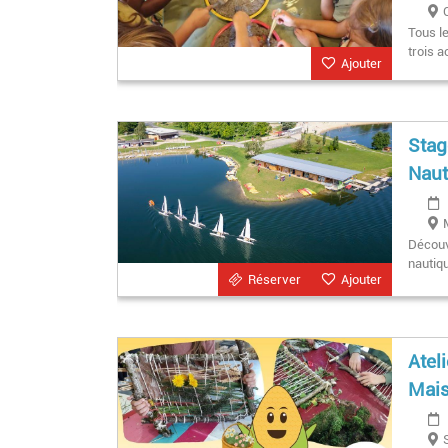
Tous l
trois a
Ajouter
Stag
Naut
Découvr
nautiq
Réserver
Ajouter
Atel
Mais