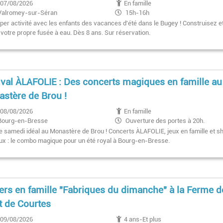
07/08/2026
En famille
Valromey-sur-Séran
15h-16h
per activité avec les enfants des vacances d'été dans le Bugey ! Construisez e
 votre propre fusée à eau. Dès 8 ans. Sur réservation.
ival ÀLAFOLIE : Des concerts magiques en famille au
stère de Brou !
08/08/2026
En famille
Bourg-en-Bresse
Ouverture des portes à 20h.
Concert à 20h30
le samedi idéal au Monastère de Brou ! Concerts ÀLAFOLIE, jeux en famille et 
ux : le combo magique pour un été royal à Bourg-en-Bresse.
iers en famille "Fabriques du dimanche" à la Ferme d
t de Courtes
09/08/2026
4 ans-Et plus