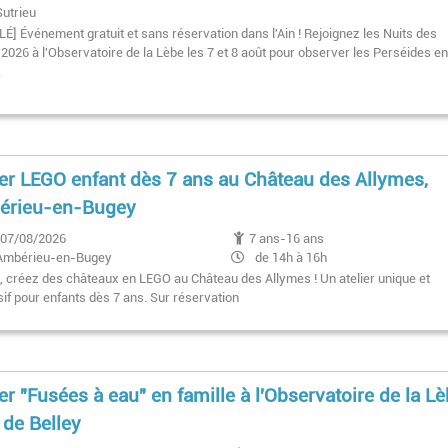
Sutrieu
É] Événement gratuit et sans réservation dans l'Ain ! Rejoignez les Nuits des
 2026 à l'Observatoire de la Lèbe les 7 et 8 août pour observer les Perséides e
.
ier LEGO enfant dès 7 ans au Château des Allymes,
érieu-en-Bugey
07/08/2026
7 ans-16 ans
Ambérieu-en-Bugey
de 14h à 16h
é, créez des châteaux en LEGO au Château des Allymes ! Un atelier unique et
if pour enfants dès 7 ans. Sur réservation
ier "Fusées à eau" en famille à l'Observatoire de la L
 de Belley