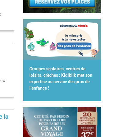
t
Groupes scolaires, centres de
loisirs, crèches : Kidiklik met son
show
expertise au service des pros de
l'enfance !
e la