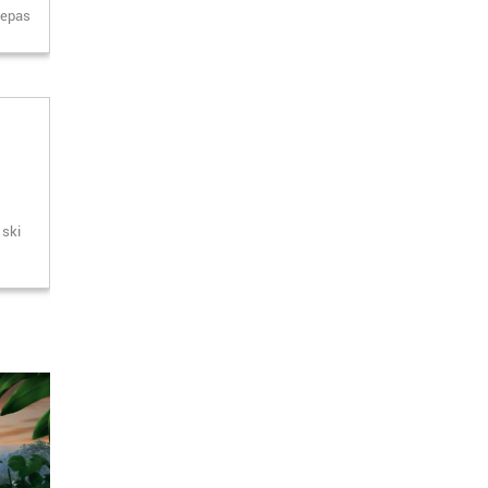
 Repas
 ski