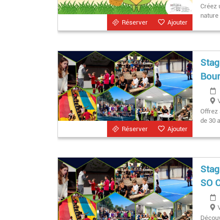
Créez 
nature 
Réserver
Ajouter
Stag
Bou
Offrez
de 30 a
Réserver
Ajouter
Stag
SO C
Découv