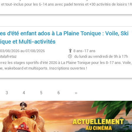
e et tout-inclus pour les 6-14 ans avec padel tennis et +30 activités de loisirs !
es d'été enfant ados à La Plaine Tonique : Voile, Ski
ique et Multi-activités
03/08/2026 au 07/08/2026
8 ans-17 ans
Malafretaz
du lundi au vendredi de 9h à 17h
ez les stages sportifs d'été 2026 à La Plaine Tonique pour les 8-17 ans. Voile,
ue, wakeboard et multisports. Inscriptions ouvertes !
Page
3
Page
4
Pagination
Page
5
Page
6
Page
››
suivante