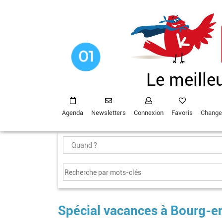
Aller
au
contenu
principal
Le meille
Agenda
Newsletters
Connexion
Favoris
Change
Spécial vacances à Bourg-en