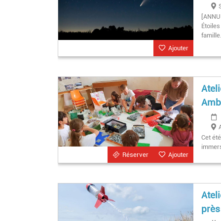
[ANNUL
Étoiles
famille
Ajouter
Atel
Amb
Cet ét
immers
Réserver
Ajouter
Atel
près