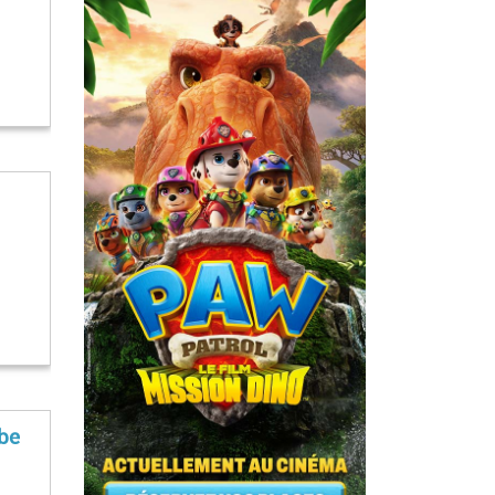
n
èbe