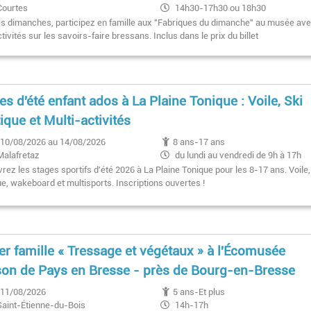
Courtes
14h30-17h30 ou 18h30
es dimanches, participez en famille aux "Fabriques du dimanche" au musée av
ctivités sur les savoirs-faire bressans. Inclus dans le prix du billet
es d'été enfant ados à La Plaine Tonique : Voile, Ski
ique et Multi-activités
10/08/2026 au 14/08/2026
8 ans-17 ans
Malafretaz
du lundi au vendredi de 9h à 17h
ez les stages sportifs d'été 2026 à La Plaine Tonique pour les 8-17 ans. Voile,
ue, wakeboard et multisports. Inscriptions ouvertes !
ier famille « Tressage et végétaux » à l'Écomusée
on de Pays en Bresse - près de Bourg-en-Bresse
11/08/2026
5 ans-Et plus
Saint-Étienne-du-Bois
14h-17h