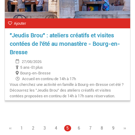
Ajouter
"Jeudis Brou" : ateliers créatifs et visites
contées de l'été au monastère - Bourg-en-
Bresse
27/08/2026
5 ans-Et plus
Bourg-en-Bresse
Accueil en continu de 14h à 17h
Vous cherchez une activité en famille à Bourg-en-Bresse cet été ?
Découvrez les "Jeudis Brou" des ateliers créatifs et visites
contées proposées en continu de 14h à 17h sans réservation.
Page
‹‹
Page
1
Page
2
Page
3
Page
4
Page
5
Pagination
Page
6
Page
7
Page
8
Page
9
Page
››
précédente
courante
suiva