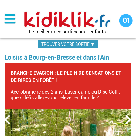
Aller
au
contenu
principal
Le meilleur des sorties pour enfants
TROUVER VOTRE SORTIE ▼
Loisirs à Bourg-en-Bresse et dans l'Ain
BRANCHE ÉVASION : LE PLEIN DE SENSATIONS ET
DE RIRES EN FORÊT !
Accrobranche dès 2 ans, Laser game ou Disc Golf :
quels défis allez-vous relever en famille ?