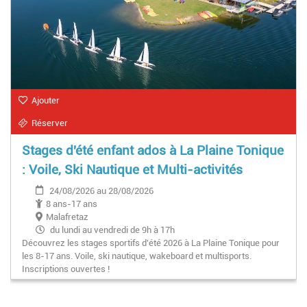
Ajouter
Réserver
Stages d'été enfant ados à La Plaine Tonique
: Voile, Ski Nautique et Multi-activités
24/08/2026 au 28/08/2026
8 ans-17 ans
Malafretaz
du lundi au vendredi de 9h à 17h
Découvrez les stages sportifs d'été 2026 à La Plaine Tonique pour
les 8-17 ans. Voile, ski nautique, wakeboard et multisports.
Inscriptions ouvertes !