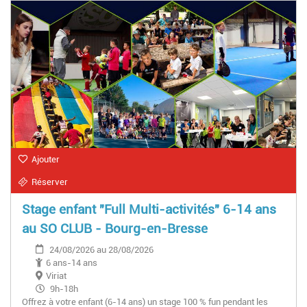
Ajouter
Réserver
Stage enfant "Full Multi-activités" 6-14 ans
au SO CLUB - Bourg-en-Bresse
24/08/2026 au 28/08/2026
6 ans-14 ans
Viriat
9h-18h
Offrez à votre enfant (6-14 ans) un stage 100 % fun pendant les