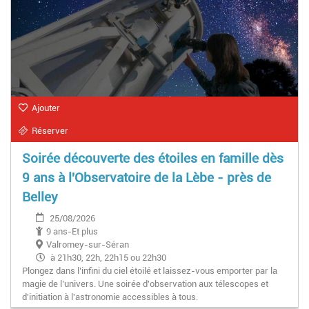
Ajouter
Réserver
Soirée découverte des étoiles en famille dès
9 ans à l'Observatoire de la Lèbe - près de
Belley
25/08/2026
9 ans-Et plus
Valromey-sur-Séran
à 21h30, 22h, 22h15 ou 22h30
Plongez dans l’infini du ciel étoilé et laissez-vous emporter par la
magie de l’univers. Une soirée d'observation aux télescopes et
d'initiation à l'astronomie accessibles à tous.