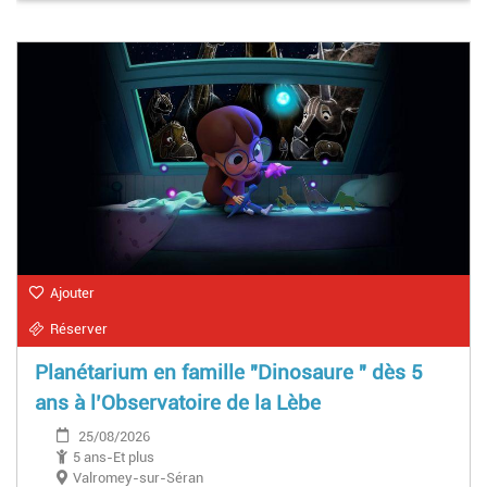
Ajouter
Réserver
Planétarium en famille "Dinosaure " dès 5
ans à l’Observatoire de la Lèbe
25/08/2026
5 ans-Et plus
Valromey-sur-Séran