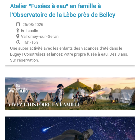
Atelier "Fusées à eau" en famille à
l'Observatoire de la Lèbe près de Belley
25/08/2026
En famille
Valromey-sur-Séran
15h-16h
Une super activité avec les enfants des vacances d'été dans le
Bugey ! Construisez et lancez votre propre fusée à eau. Dès 8 ans.
Sur réservation.