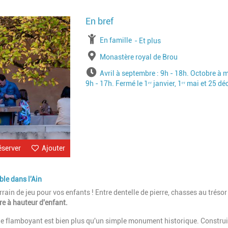
Image
à partir de
En famille
jusqu'à l'âge de
Et plus
Lieu
Monastère royal de Brou
Horaires
Avril à septembre : 9h - 18h. Octobre à m
9h - 17h. Fermé le 1ᵉʳ janvier, 1ᵉʳ mai et 25 d
éserver
Ajouter
le dans l'Ain
ain de jeu pour vos enfants ! Entre dentelle de pierre, chasses au trésor
re à hauteur d'enfant.
ue flamboyant est bien plus qu'un simple monument historique. Construi