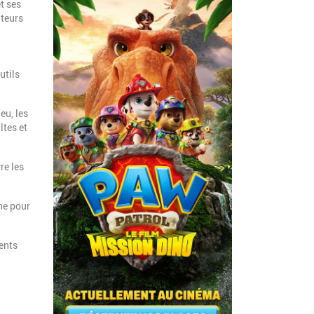
t ses
iteurs
utils
eu, les
ltes et
re les
ne pour
ents