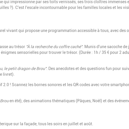
e qui impressionne par ses toits vernissés, ses trois cloîtres immenses e
les ?). C'est l'escale incontournable pour les familles locales et les vis
lturel vivant qui propose une programmation accessible à tous, avec des o
asse au trésor
"À la recherche du coffre caché"
. Munis d'une sacoche de j
énigmes sensorielles pour trouver le trésor. (Durée : 1h / 35 € pour 2 adu
u, le petit dragon de Brou"
. Des anecdotes et des questions fun pour suiv
e livret).
if 2.0 ! Scannez les bornes sonores et les QR codes avec votre smartpho
 Brou
en été), des animations thématiques (Pâques, Noël) et des événem
rique sur la façade, tous les soirs en juillet et août.