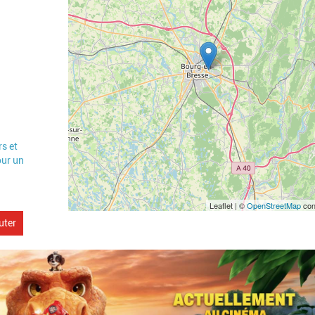
s et
our un
Leaflet | ©
OpenStreetMap
con
uter