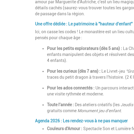
amour par Marguerite d'Autriche, c'est un lieu magiqu
détails cachés (saurez-vous trouver toutes les gargouil
de passage dans la région.
Une offre dédiée : Le patrimoine à "hauteur d'enfant"
Ici, on casse les codes ! Le monastère est un lieu cu
pensés pour chaque âge :
Pour les petits explorateurs (dès 5 ans) :
La Ch
enfants manipulent des objets et résolvent des 
4 enfants).
Pour les curieux (dès 7 ans) :
Le Livret-jeu
"Gro
traces du petit dragon à travers l'histoire. (2 € l
Pour les ados connectés :
Un parcours interact
une visite rythmée et moderne.
Toute l'année :
Des ateliers créatifs (les
Jeudis
gratuits comme
Monument jeu d'enfant
.
Agenda 2026 : Les rendez-vous à ne pas manquer
Couleurs d'Amour :
Spectacle Son et Lumière fée