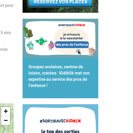
uit pour
 5 min
vier,
Groupes scolaires, centres de
loisirs, crèches : Kidiklik met son
expertise au service des pros de
l'enfance !
+
−