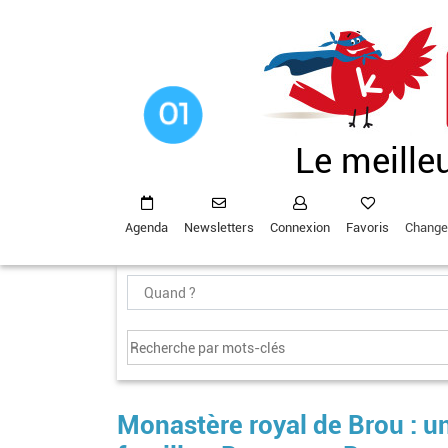
Aller
au
contenu
principal
Le meille
Agenda
Newsletters
Connexion
Favoris
Change
Monastère royal de Brou : u