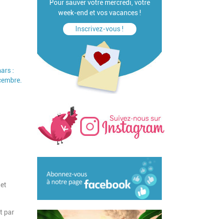
Pour sauver votre mercredi, votre
week-end et vos vacances !
Inscrivez-vous !
ars :
écembre.
 et
t par