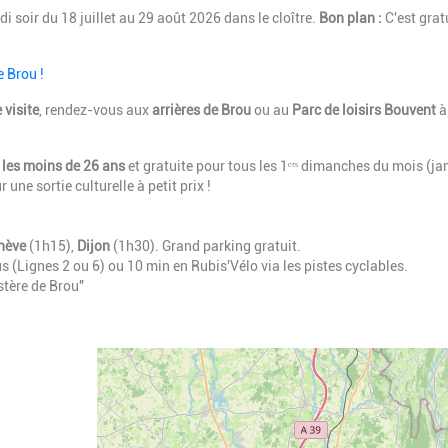
soir du 18 juillet au 29 août 2026 dans le cloître.
Bon plan :
C'est grat
e Brou !
 visite
, rendez-vous aux
arrières de Brou
ou au
Parc de loisirs Bouvent
à
r les moins de 26 ans
et gratuite pour tous les 1ᵉʳˢ dimanches du mois (jan
une sortie culturelle à petit prix !
nève
(1h15),
Dijon
(1h30). Grand parking gratuit.
s (Lignes 2 ou 6) ou 10 min en Rubis'Vélo
via les pistes cyclables.
tère de Brou"
Geolocalisation