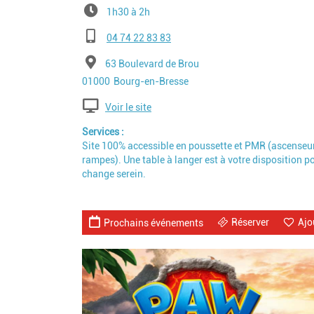
1h30 à 2h
Téléphone
04 74 22 83 83
Adresse
63 Boulevard de Brou
Code postal
Ville
01000
Bourg-en-Bresse
Voir le site
Services
Site 100% accessible en poussette et PMR (ascenseur
rampes). Une table à langer est à votre disposition p
change serein.
Réserver
Ajo
Prochains événements