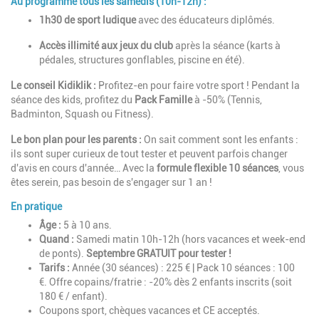
Au programme tous les samedis (10h-12h) :
1h30 de sport ludique
avec des éducateurs diplômés.
Accès illimité aux jeux du club
après la séance (karts à
pédales, structures gonflables, piscine en été).
Le conseil Kidiklik :
Profitez-en pour faire votre sport ! Pendant la
séance des kids, profitez du
Pack Famille
à -50% (Tennis,
Badminton, Squash ou Fitness).
Le bon plan pour les parents :
On sait comment sont les enfants :
ils sont super curieux de tout tester et peuvent parfois changer
d'avis en cours d'année… Avec la
formule flexible 10 séances
, vous
êtes serein, pas besoin de s'engager sur 1 an !
En pratique
Âge :
5 à 10 ans.
Quand :
Samedi matin 10h-12h (hors vacances et week-end
de ponts).
Septembre GRATUIT pour tester !
Tarifs :
Année (30 séances) : 225 € | Pack 10 séances : 100
€. Offre copains/fratrie : -20% dès 2 enfants inscrits (soit
180 € / enfant).
Coupons sport, chèques vacances et CE acceptés.