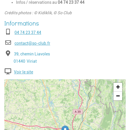
Infos / réservations
au
04 74 23 37 44
Crédits photos : © Kidiklik, © So Club
Téléphone
04 74 23 37 44
E-mail
contact@so-club.fr
Adresse
39, chemin Liavoles
Code postal
Ville
01440
Viriat
Voir le site
Geolocalisation
+
−