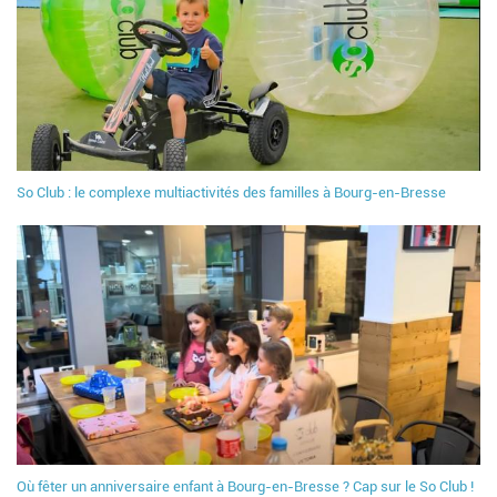
So Club : le complexe multiactivités des familles à Bourg-en-Bresse
Où fêter un anniversaire enfant à Bourg-en-Bresse ? Cap sur le So Club !