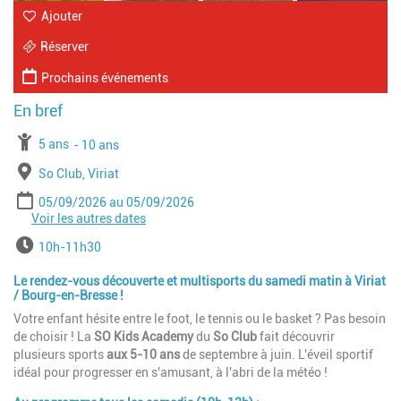
Ajouter
Réserver
Prochains événements
À partir de
5 ans
Jusqu'à l'age de
10 ans
Lieu
So Club, Viriat
Période
Date de début
Date de fin
05/09/2026
05/09/2026
Voir les autres dates
Date de début
Date de fin
12/09/2026
12/09/2026
Date de début
Date de fin
19/09/2026
19/09/2026
Horaires
10h-11h30
Date de début
Date de fin
26/09/2026
26/09/2026
Date de début
Date de fin
03/10/2026
10/10/2026
Le rendez-vous découverte et multisports du samedi matin à Viriat
Date de début
Date de fin
07/11/2026
12/12/2026
/ Bourg-en-Bresse !
Date de début
Date de fin
10/01/2027
28/03/2027
Votre enfant hésite entre le foot, le tennis ou le basket ? Pas besoin
de choisir ! La
SO Kids Academy
du
So Club
fait découvrir
plusieurs sports
aux 5-10 ans
de septembre à juin. L'éveil sportif
idéal pour progresser en s'amusant, à l'abri de la météo !