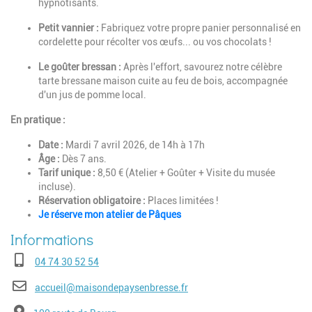
hypnotisants.
Petit vannier :
Fabriquez votre propre panier personnalisé en
cordelette pour récolter vos œufs... ou vos chocolats !
Le goûter bressan :
Après l'effort, savourez notre célèbre
tarte bressane maison cuite au feu de bois, accompagnée
d'un jus de pomme local.
En pratique :
Date :
Mardi 7 avril 2026, de 14h à 17h
Âge :
Dès 7 ans.
Tarif unique :
8,50 € (Atelier + Goûter + Visite du musée
incluse).
Réservation obligatoire :
Places limitées !
Je réserve mon atelier de Pâques
Téléphone
04 74 30 52 54
E-mail
accueil@maisondepaysenbresse.fr
Adresse