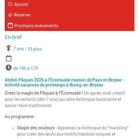
Ajouter
Réserver
Prochains événements
À partir de
7 ans
Jusqu'à l'age de
Et plus
Période
Horaires
de 14h à 17h
Atelier Pâques 2026 à l'Ecomusée maison de Pays en Bresse -
Activité vacances de printemps à Bourg-en-Bresse
Créez la magie de Pâques à l'Écomusée !
Un après-midi créatif
pour les enfants (dès 7 ans) qui allie technique fascinante et
savoir-faire traditionnel.
Au programme :
Magie des couleurs :
Apprenez la technique du "marbling"
pour créer des œufs aux motifs marbrés uniques et