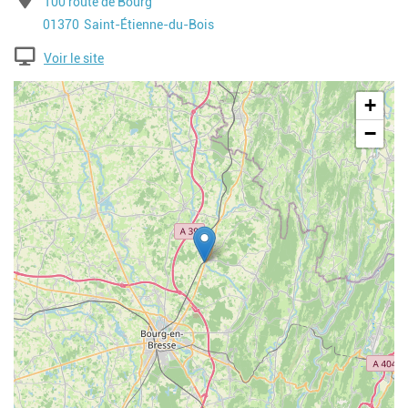
100 route de Bourg
Code postal
Ville
01370
Saint-Étienne-du-Bois
Voir le site
Geolocalisation
+
−