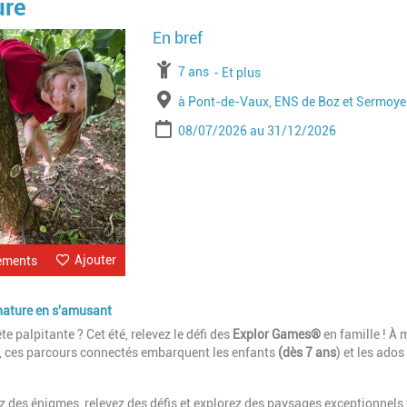
ure
Image
À partir de
7 ans
Jusqu'à l'age de
Et plus
Lieu
à Pont-de-Vaux, ENS de Boz et Sermoye
Période
Date de début
Date de fin
08/07/2026
31/12/2026
Ajouter
ements
 nature en s'amusant
 palpitante ? Cet été, relevez le défi des
Explor Games®
en famille ! À 
r, ces parcours connectés embarquent les enfants
(dès 7 ans
) et les ado
z des énigmes, relevez des défis et explorez des paysages exceptionnels 