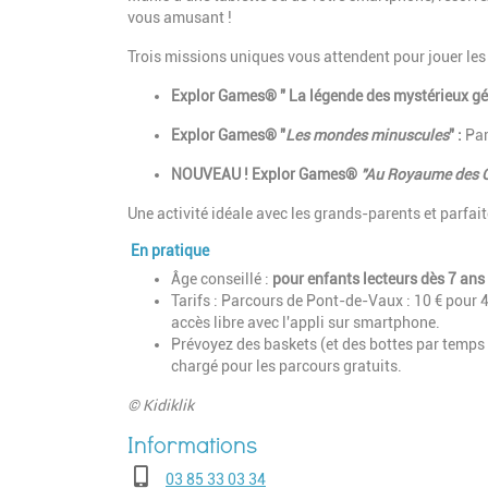
vous amusant !
Trois missions uniques vous attendent pour jouer les 
Explor Games® " La légende des mystérieux gé
Explor Games® "
Les mondes minuscules
" :
Par
NOUVEAU ! Explor Games®
"Au Royaume des 
Une activité idéale avec les grands-parents et parfait
En pratique
Âge conseillé :
pour enfants lecteurs dès 7 ans
Tarifs :
Parcours de Pont-de-Vaux : 10 € pour 4
accès libre avec l'appli sur smartphone.
Prévoyez des baskets (et des bottes par temps 
chargé pour les parcours gratuits.
© Kidiklik
Téléphone
03 85 33 03 34