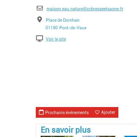
E-mail
maison.eau.nature@ccbresseetsaone.fr
Adresse
Place de Dornhan
Code postal
Ville
01190
Pont-de-Vaux
Voir le site
Ajouter
Prochains événements
En savoir plus