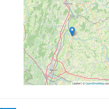
Leaflet | ©
OpenStreetMap
con