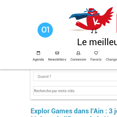
Aller
au
contenu
principal
Le meille
Agenda
Newsletters
Connexion
Favoris
Change
Explor Games dans l'Ain : 3 j