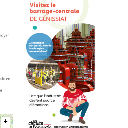
moyer.
uits
en
ne
+