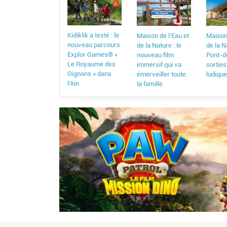
Kidiklik a testé : le
Maison de l’Eau et
Maison 
nouveau parcours
de la Nature : le
de la N
Explor Games® «
nouveau film
Pont-d
Le Royaume des
immersif qui va
sorties
Oignons » dans
émerveiller toute
ludique
l’Ain
la famille