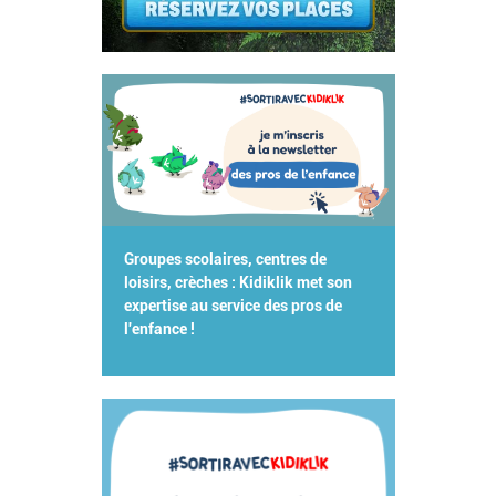
Groupes scolaires, centres de
loisirs, crèches : Kidiklik met son
expertise au service des pros de
l'enfance !