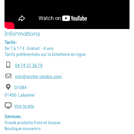
Tarifs
De 7 à 17 €. Gratuit - 4 ans.
Tarifs préférentiels sur la billetterie en ligne
Téléphone
04 74 37 36 79
E-mail
info@grotte-cerdon.com
Adresse
D1084
Code postal
Ville
01450
Labalme
Voir le site
Services
Snack produits frais et locaux
Boutique souvenirs