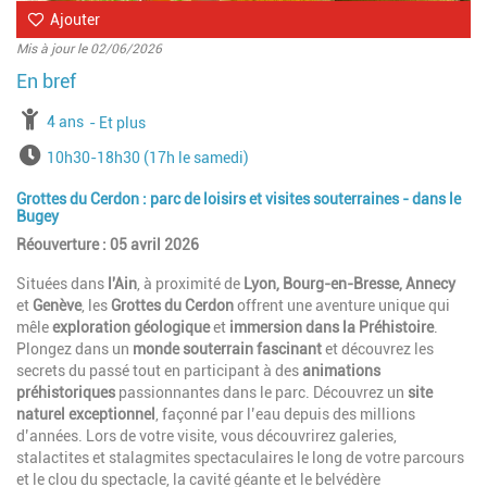
Ajouter
Mis à jour le 02/06/2026
à partir de
4 ans
jusqu'à l'âge de
Et plus
Horaires
10h30-18h30 (17h le samedi)
Grottes du Cerdon : parc de loisirs et visites souterraines - dans le
Bugey
Réouverture : 05 avril 2026
Situées dans
l'Ain
, à proximité de
Lyon, Bourg-en-Bresse, Annecy
et
Genève
, les
Grottes du Cerdon
offrent une aventure unique qui
mêle
exploration géologique
et
immersion dans la Préhistoire
.
Plongez dans un
monde souterrain fascinant
et découvrez les
secrets du passé tout en participant à des
animations
préhistoriques
passionnantes dans le parc. Découvrez un
site
naturel exceptionnel
, façonné par l’eau depuis des millions
d’années. Lors de votre visite, vous découvrirez galeries,
stalactites et stalagmites spectaculaires le long de votre parcours
et le clou du spectacle, la cavité géante et le belvédère