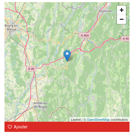
Geolocalisation
+
−
Leaflet | ©
OpenStreetMap
contributors
Ajouter