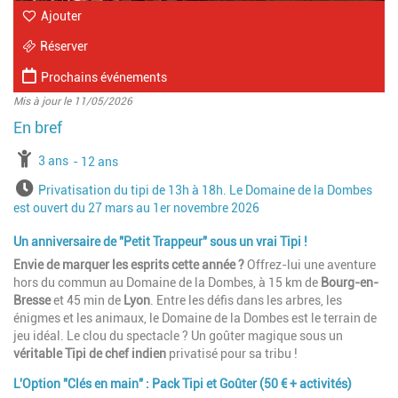
Ajouter
Réserver
Prochains événements
Mis à jour le 11/05/2026
à partir de
3 ans
jusqu'à l'âge de
12 ans
Horaires
Privatisation du tipi de 13h à 18h. Le Domaine de la Dombes
est ouvert du 27 mars au 1er novembre 2026
Un anniversaire de "Petit Trappeur" sous un vrai Tipi !
Envie de marquer les esprits cette année ?
Offrez-lui une aventure
hors du commun au Domaine de la Dombes, à 15 km de
Bourg-en-
Bresse
et 45 min de
Lyon
. Entre les défis dans les arbres, les
énigmes et les animaux, le Domaine de la Dombes est le terrain de
jeu idéal. Le clou du spectacle ? Un goûter magique sous un
véritable Tipi de chef indien
privatisé pour sa tribu !
L'Option "Clés en main" : Pack Tipi et Goûter (50 € + activités)