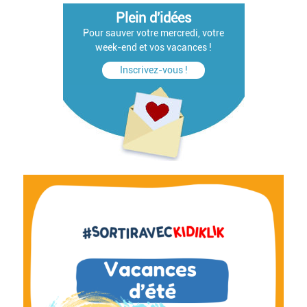
Plein d'idées
Pour sauver votre mercredi, votre
week-end et vos vacances !
Inscrivez-vous !