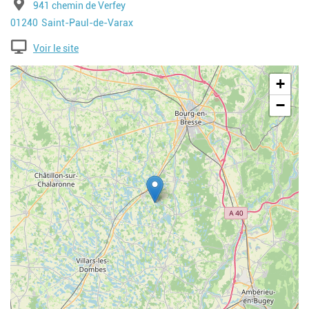
Adresse
941 chemin de Verfey
Code postal
Ville
01240
Saint-Paul-de-Varax
Voir le site
Geolocalisation
+
−