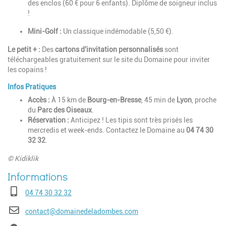
des enclos (60 € pour 6 enfants). Diplôme de soigneur inclus
!
Mini-Golf :
Un classique indémodable (5,50 €).
Le petit + :
Des
cartons d'invitation personnalisés
sont
téléchargeables gratuitement sur le site du Domaine pour inviter
les copains !
Infos Pratiques
Accès :
À 15 km de
Bourg-en-Bresse
, 45 min de
Lyon
, proche
du
Parc des Oiseaux
.
Réservation :
Anticipez ! Les tipis sont très prisés les
mercredis et week-ends. Contactez le Domaine au
04 74 30
32 32
.
© Kidiklik
Téléphone
04 74 30 32 32
E-mail
contact@domainedeladombes.com