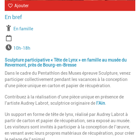
Ajouter
À partir de
En famille
Période
Horaires
10h-18h
Sculpture participative « Tête de Lynx » en famille au musée du
Revermont, près de Bourg-en-Bresse
Dans le cadre du Pentathlon des Muses épreuve Sculpture, venez
participer collectivement pendant les vacances à la conception
d'une pièce unique en carton et papier de récupération.
Contribuez à la réalisation d’une pièce unique en présence de
l'artiste
Audrey Labrot, sculptrice originaire de
l’Ain
.
Un support en forme de tête de lynx, réalisé par Audrey Labrot à
partir de carton et papier de récupération, sera exposé au musée.
Les visiteurs sont invités à participer à la conception de l’œuvre,
en venant avec leurs propres matériaux de récupération, pour créer
le pelage de l’animal.