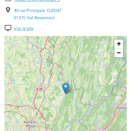
Adresse
40 rue Principale, CUISIAT
Code postal
Ville
01370
Val-Revermont
Voir le site
Geolocalisation
+
−