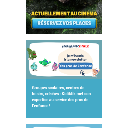
Groupes scolaires, centres de
loisirs, crèches : Kidiklik met son
expertise au service des pros de
l'enfance !