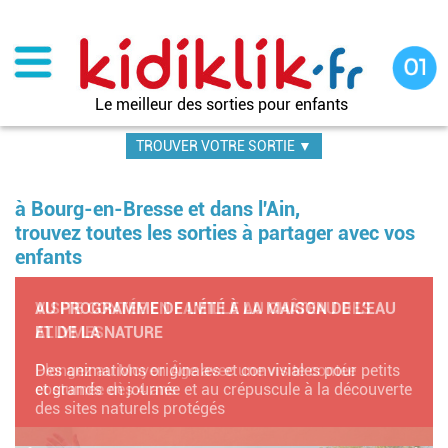
Aller
au
contenu
principal
Le meilleur des sorties pour enfants
TROUVER VOTRE SORTIE ▼
à Bourg-en-Bresse et dans l'Ain,
trouvez toutes les sorties à partager avec vos
enfants
AU PROGRAMME DE L’ÉTÉ À LA MAISON DE L’EAU
ET DE LA NATURE
Des animations originales et conviviales pour petits
et grands en journée et au crépuscule à la découverte
des sites naturels protégés