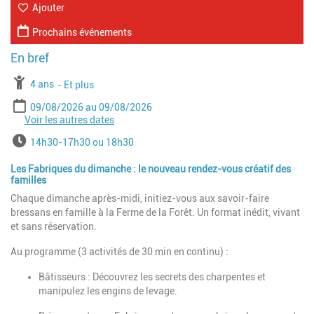
Ajouter
Prochains événements
À partir de
4 ans
Jusqu'à l'age de
Et plus
Période
Date de début
Date de fin
09/08/2026
09/08/2026
Voir les autres dates
Date de début
Date de fin
23/08/2026
23/08/2026
Date de début
Date de fin
30/08/2026
30/08/2026
Horaires
14h30-17h30 ou 18h30
Date de début
Date de fin
06/09/2026
06/09/2026
Date de début
Date de fin
13/09/2026
13/09/2026
Les Fabriques du dimanche : le nouveau rendez-vous créatif des
Date de début
Date de fin
27/09/2026
27/09/2026
familles
Date de début
Date de fin
11/10/2026
11/10/2026
Chaque dimanche après-midi, initiez-vous aux savoir-faire
Date de début
Date de fin
18/10/2026
18/10/2026
bressans en famille à la Ferme de la Forêt. Un format inédit, vivant
Date de début
Date de fin
25/10/2026
25/10/2026
et sans réservation.
Date de début
Date de fin
01/11/2026
01/11/2026
Au programme (3 activités de 30 min en continu) :
Bâtisseurs : Découvrez les secrets des charpentes et
manipulez les engins de levage.