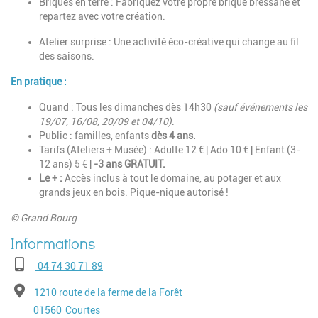
Briques en terre : Fabriquez votre propre brique bressane et
repartez avec votre création.
Atelier surprise : Une activité éco-créative qui change au fil
des saisons.
En pratique :
Quand : Tous les dimanches dès 14h30
(sauf événements les
19/07, 16/08, 20/09 et 04/10)
.
Public : familles, enfants
dès 4 ans.
Tarifs (Ateliers + Musée) : Adulte 12 € | Ado 10 € | Enfant (3-
12 ans) 5 € |
-3 ans GRATUIT.
Le + :
Accès inclus à tout le domaine, au potager et aux
grands jeux en bois. Pique-nique autorisé !
© Grand Bourg
Téléphone
04 74 30 71 89
Adresse
1210 route de la ferme de la Forêt
Code postal
Ville
01560
Courtes