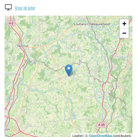
Voir le site
Geolocalisation
+
−
Leaflet | ©
OpenStreetMap
contributors