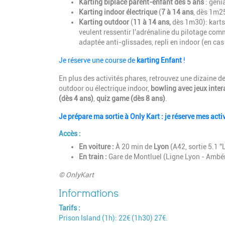
Karting biplace parent-enfant
dès 5 ans
: géni
Karting indoor électrique
(
7 à 14 ans
, dès 1m25
Karting outdoor
(
11 à 14 ans,
dès 1m30): karts 
veulent ressentir l'adrénaline du pilotage com
adaptée anti-glissades, repli en indoor (en cas
Je réserve une course de
karting Enfant
!
En plus des activités phares, retrouvez une dizaine de 
outdoor ou électrique indoor,
bowling avec jeux intera
(dès 4 ans)
,
quiz game (dès 8 ans)
.
Je prépare ma sortie à Only Kart : je réserve mes activ
Accès :
En voiture :
À 20 min de
Lyon
(A42, sortie 5.1 "
En train :
Gare de Montluel (Ligne Lyon - Ambé
© OnlyKart
Tarifs
Prison Island (1h): 22€ (1h30) 27€.