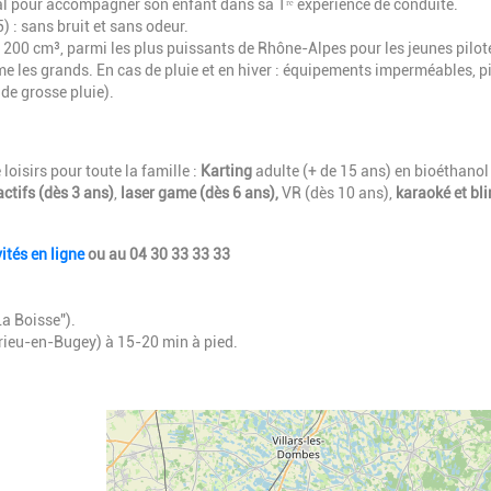
al pour accompagner son enfant dans sa 1ʳᵉ expérience de conduite.
) : sans bruit et sans odeur.
200 cm³, parmi les plus puissants de Rhône-Alpes pour les jeunes pilot
me les grands. En cas de pluie et en hiver : équipements imperméables, p
 de grosse pluie).
loisirs pour toute la famille :
Karting
adulte (+ de 15 ans) en bioéthanol
ctifs (dès 3 ans)
,
laser game (dès 6 ans),
VR (dès 10 ans),
karaoké et bli
ités en ligne
ou au 04 30 33 33 33
La Boisse").
rieu-en-Bugey) à 15-20 min à pied.
Geolocalisation