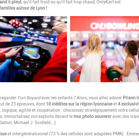
and il pleut
, qu'il fait froid ou qu'il fait trop chaud, OnlyKart est
 familles autour de Lyon !
 regarder
Fort Boyard
avec les enfants ?
Alors, vous allez adorer
Prison I
aut de 23 épreuves, dont
10 inédites sur la région lyonnaise
et
4 exclusivi
 logique, agilité et coopération : choisissez stratégiquement votre cellul
is, immortalisez vos exploits devant le
mur photo souvenir
avec des vrai
lton, Michael J. Scofield...).
tous
et intergénérationnel (73 % des cellules sont adaptées PMR). Emm