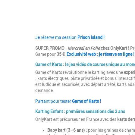
Je réserve ma session
Prison Island !
SUPER PROMO :
Mercredi en Folie
chez OnlyKart !
Pro
Game pour
35 €
.
Exclusivité web : je réserve en ligne !
Game of Karts : le jeu vidéo de course unique au mon
Game of Karts révolutionne le karting avec une
expér
: karts électriques, piste privatisée et bonus interac
est ludique et sécurisée, avec départ arrêté, karts ada
demande.
Partant pour tester
Game of Karts !
Karting Enfant : premières sensations dès 3 ans
OnlyKart est précurseur en France avec des
karts der
Baby kart
(
3–6 ans
) : pour les graines de cham