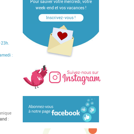
Pour sauver votre mercredi, votre
week-end et vos vacances !
Inscrivez-vous !
–23h.
amedi :
unique
sland
: