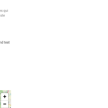
es qui
iste
nd test
+
−