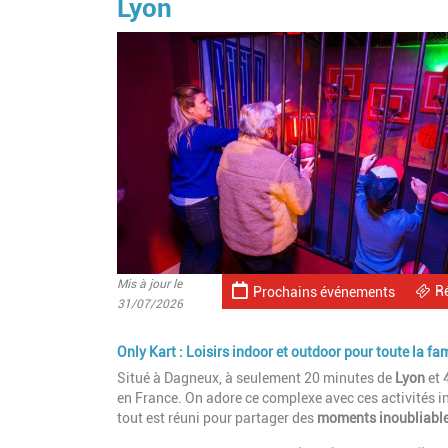
Lyon
Mis à jour le
R
Prochains événements
31/07/2026
Only Kart : Loisirs indoor et outdoor pour toute la fam
Situé à Dagneux, à seulement 20 minutes de
Lyon
et 
en France. On adore ce complexe avec ces activités i
tout est réuni pour partager des
moments inoubliables