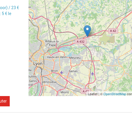
oor) / 23 €
 5 € le
Leaflet | ©
OpenStreetMap
con
uter