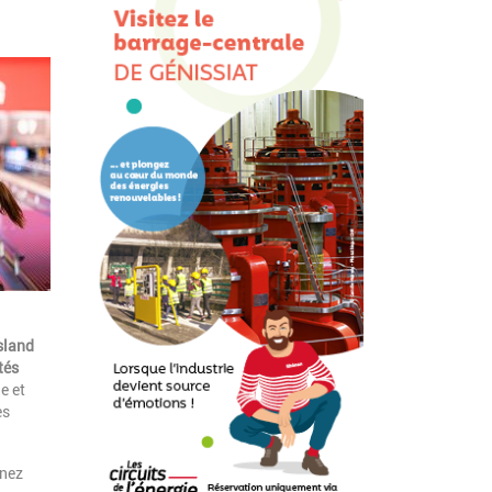
sland
tés
e et
es
enez