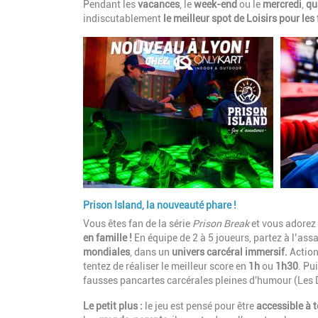
Pendant les
vacances
, le
week-end
ou le
mercredi
,
qu
indiscutablement
le meilleur spot de Loisirs pour les
Prison Island, la nouveauté phare !
Vous êtes fan de la série
Prison Break
et vous adorez
en famille !
En équipe de 2 à 5 joueurs, partez à l’ass
mondiales
, dans un
univers carcéral immersif.
Action,
tentez de réaliser le meilleur score en
1h
ou
1h30
. Pu
fausses pancartes carcérales pleines d'humour (Les Da
Le petit plus :
le jeu est pensé pour être
accessible à 