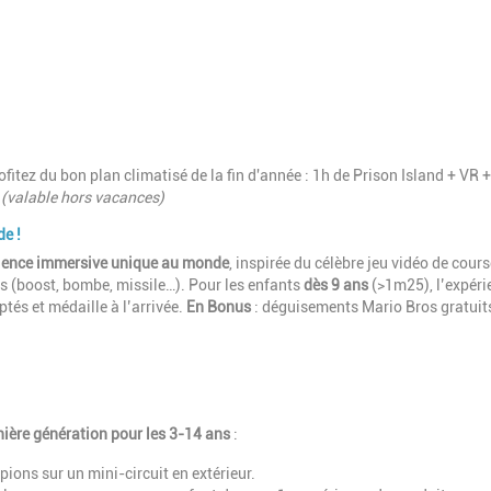
fitez du bon plan climatisé de la fin d'année : 1h de Prison Island + VR 
(valable hors vacances)
de !
ience immersive unique au monde
, inspirée du célèbre jeu vidéo de cour
tifs (boost, bombe, missile…). Pour les enfants
dès 9 ans
(>1m25), l’expéri
ptés et médaille à l’arrivée.
En Bonus
: déguisements Mario Bros gratuit
nière génération pour les 3-14 ans
:
pions sur un mini-circuit en extérieur.