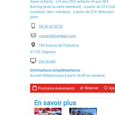
Game of Karts : +15 ans 35 €, enfants +9 ans 29 €.
Karting (avec la carte membres) : à partir de 22 € (ind
(outdoor). Non-membres : à partir de 32 €. Baby kart :
jeton.
Téléphone
04 30 33 33 33
E-mail
contact@onlykart.com
Adresse
195 Avenue de l'Industrie
Code postal
Ville
01120
Dagneux
Voir le site
Informations complémentaires
Accueil téléphonique à partir de 9h en semaine.
Réserver
Ajo
Prochains événements
En savoir plus