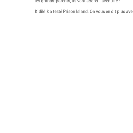
les
grands-parents
, ils vont adorer l'aventure !
Kidiklik a testé Prison Island. On vous en dit plus ave