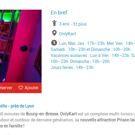
Image
à partir de
3 ans
jusqu'à l'âge de
Et plus
Lieu
OnlyKart
Horaires
Lun, Mar, Jeu : 17h–23h. Mer, Ven : 14h
Samedi : 10h–23h et Dimanche : 10h–20h
Vacances scolaires : Lun à Ven : 14h–23h. S
10h–23h. Dimanche : 10h–20h
Jours fériés : 14h–23h
éserver
Ajouter
ille - près de Lyon
40 minutes de
Bourg-en-Bresse
,
OnlyKart
est un complexe multi-loisirs 
ndoor et outdoor de dernière génération, sa
nouvelle attraction Prison I
 en famille !