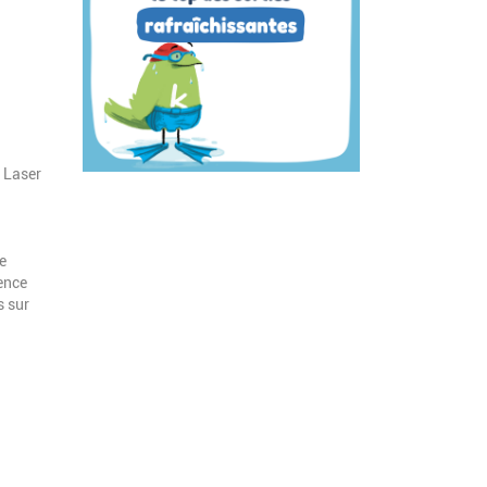
+ Laser
se
ence
s sur