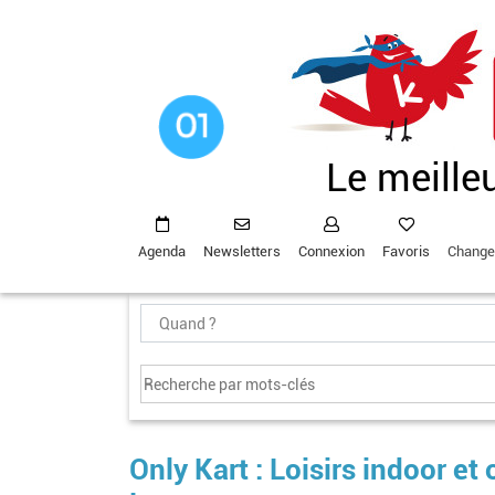
Aller
au
contenu
principal
Le meille
Agenda
Newsletters
Connexion
Favoris
Change
Only Kart : Loisirs indoor et