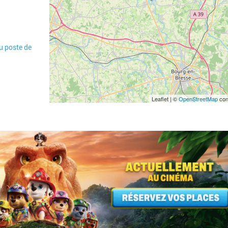
u poste de
Leaflet | ©
OpenStreetMap
con