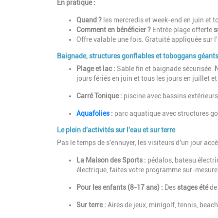
En pratique :
Quand ?
les mercredis et week-end en juin et to
Comment en bénéficier ?
Entrée plage offerte
s
Offre valable une fois.
Gratuité appliquée sur l
Baignade, structures gonflables et toboggans géant
Plage et lac :
Sable fin et baignade sécurisée
.
N
jours fériés en juin et tous les jours en juillet e
Carré Tonique :
piscine avec bassins extérieurs
Aquafolies
:
parc aquatique avec structures g
Le plein d'activités sur l'eau et sur terre
Pas le temps de s'ennuyer, les visiteurs d'un jour acc
La Maison des Sports :
pédalos, bateau électri
électrique
, faites votre programme sur-mesure 
Pour les enfants (8-17 ans) :
Des
stages été
de 
Sur terre :
Aires de jeux, minigolf, tennis, beach