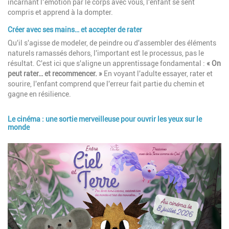
incarnant l’émotion par le corps avec vous, l'enfant se sent
compris et apprend à la dompter.
Créer avec ses mains… et accepter de rater
Qu'il s'agisse de modeler, de peindre ou d'assembler des éléments
naturels ramassés dehors, l'important est le processus, pas le
résultat. C'est ici que s'aligne un apprentissage fondamental :
« On
peut rater… et recommencer. »
En voyant l'adulte essayer, rater et
sourire, l'enfant comprend que l'erreur fait partie du chemin et
gagne en résilience.
Le cinéma : une sortie merveilleuse pour ouvrir les yeux sur le
monde
Image