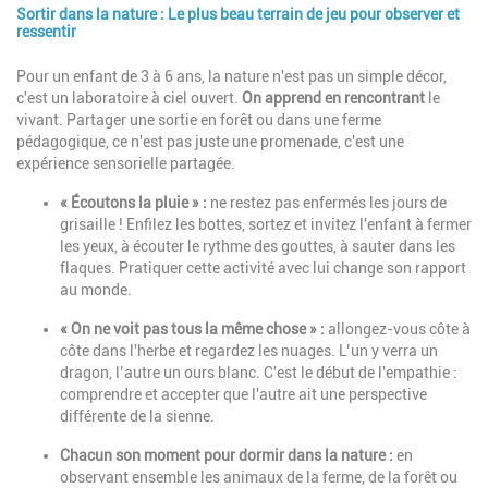
Sortir dans la nature : Le plus beau terrain de jeu pour observer et
ressentir
Description
Pour un enfant de 3 à 6 ans, la nature n'est pas un simple décor,
c'est un laboratoire à ciel ouvert.
On apprend en rencontrant
le
vivant. Partager une sortie en forêt ou dans une ferme
pédagogique, ce n'est pas juste une promenade, c'est une
expérience sensorielle partagée.
« Écoutons la pluie » :
ne restez pas enfermés les jours de
grisaille ! Enfilez les bottes, sortez et invitez l'enfant à fermer
les yeux, à écouter le rythme des gouttes, à sauter dans les
flaques. Pratiquer cette activité avec lui change son rapport
au monde.
« On ne voit pas tous la même chose » :
allongez-vous côte à
côte dans l'herbe et regardez les nuages. L’un y verra un
dragon, l’autre un ours blanc. C'est le début de l'empathie :
comprendre et accepter que l'autre ait une perspective
différente de la sienne.
Chacun son moment pour dormir dans la nature :
en
observant ensemble les animaux de la ferme, de la forêt ou