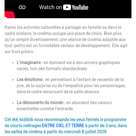
Description
Parmi les activités culturelles à partager en famille ou dans le
cadre scolaire, le cinéma occupe une place de choix. Bien plus
qu'un simple divertissement, une séance de cinéma adaptée aux
tout-petits est un formidable vecteur de développement. Elle agit
sur trois piliers :
L’imaginaire :
en donnant vie à des univers graphiques
variés, loin des formats standardisés.
Les émotions :
en permettant à l'enfant de ressentir de la
joie, de la surprise ou de l'empathie pour les personnages,
dans le cadre sécurisant de la salle obscure.
La découverte du monde :
en abordant des valeurs
essentielles comme l'entraide.
Cet été, kidiklik vous recommande les yeux fermés le programme
de courts métrages
ENTRE CIEL ET TERRE
à partir de 3 ans, dans
les salles de cinéma à partir du mercredi 8 juillet 2026