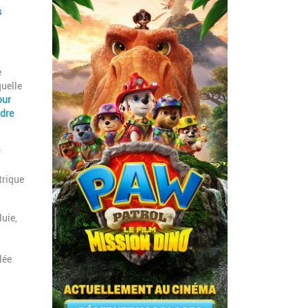
s
e
quelle
our
adre
r
trique
uie,
lée