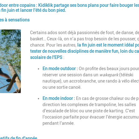
door entre copains : Kidiklik partage ses bons plans pour faire bouger le
in juin et lancer l'été du bon pied.
ves à sensations
Description
Certains ados sont déjà passionnés de foot, de danse, d
basket…
Ceux-là, on n’a pas trop besoin de les pousser, 
chance.
Pour les autres,
la fin juin est le moment idéal p
tester de nouvelles disciplines de manière fun, loin du c
scolaire de l'EPS
:
En mode outdoor
:
On profite des beaux jours pou
réserver une session dans un
wakepark
(téléski
nautique), un accrobranche, une rando à vélo élec
ou une sortie canoë.
En mode indoor
:
En cas de grosse chaleur ou de pl
direction les complexes de trampoline, les salles
d'escalade de bloc ou une piste de karting. C'est
l'occasion parfaite pour évacuer l'énergie accumu
pendant l'année.
éatifs de fin d'année