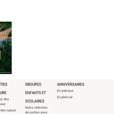
TIES
GROUPES
ANNIVERSAIRES
En intérieur
URE
ENFANTS ET
En plein air
ur des
SCOLAIRES
maux
Notre sélection
vités nature
de sorties avec