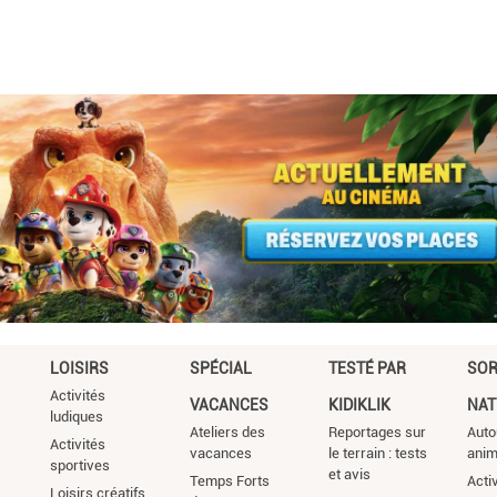
LOISIRS
SPÉCIAL
TESTÉ PAR
SOR
Activités
VACANCES
KIDIKLIK
NAT
ludiques
Ateliers des
Reportages sur
Auto
Activités
vacances
le terrain : tests
ani
sportives
et avis
Temps Forts
Acti
Loisirs créatifs