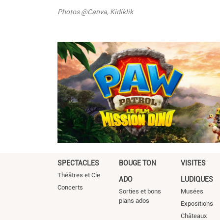
Description
Photos @Canva, Kidiklik
SPECTACLES
BOUGE TON
VISITES
Théâtres et Cie
ADO
LUDIQUES
Concerts
Sorties et bons
Musées
plans ados
Expositions
Châteaux