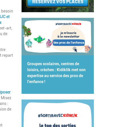
t besoin
JC et
a
eet-art,
ou de
tre
t repart
Groupes scolaires, centres de
loisirs, crèches : Kidiklik met son
expertise au service des pros de
l'enfance !
époser
 Misez
ans :
sion de
nt