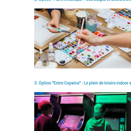
Image
3. Option "Entre Copains" : Le plein de loisirs indoor e
Image