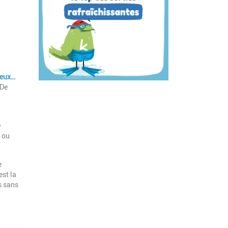
leux…
De
 ou
e
est la
s sans