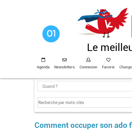
Aller
au
contenu
principal
Le meille
Agenda
Newsletters
Connexion
Favoris
Change
Comment occuper son ado fi