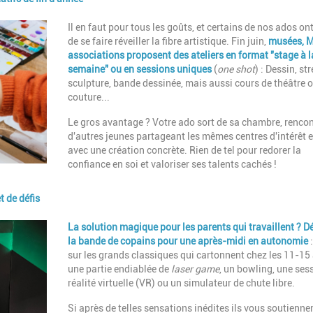
Description
Il en faut pour tous les goûts, et certains de nos ados on
de se faire réveiller la fibre artistique.
Fin juin,
musées, M
associations proposent des ateliers en format "stage à l
semaine" ou en sessions uniques
(
one shot
) : Dessin, str
sculpture, bande dessinée, mais aussi cours de théâtre 
couture...
Le gros avantage ? Votre ado sort de sa chambre, rencon
d'autres jeunes partageant les mêmes centres d'intérêt e
avec une création concrète. Rien de tel pour redorer la
confiance en soi et valoriser ses talents cachés !
t de défis
Description
La solution magique pour les parents qui travaillent ? D
la bande de copains pour une après-midi en autonomie
:
sur les grands classiques qui cartonnent chez les 11-15 
une partie endiablée de
laser game
, un bowling, une ses
réalité virtuelle (VR) ou un simulateur de chute libre.
Si après de telles sensations inédites ils vous soutienne