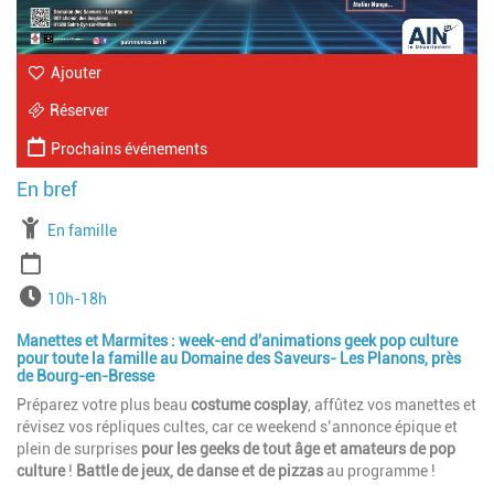
Ajouter
Réserver
Prochains événements
À partir de
En famille
Période
Horaires
10h-18h
Manettes et Marmites : week-end d'animations geek pop culture
pour toute la famille au Domaine des Saveurs- Les Planons, près
de Bourg-en-Bresse
Préparez votre plus beau
costume cosplay
, affûtez vos manettes et
révisez vos répliques cultes, car ce weekend s’annonce épique et
plein de surprises
pour les geeks de tout âge et amateurs de pop
culture
!
Battle de jeux, de danse et de pizzas
au programme !