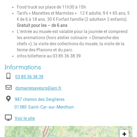
Food truck sur place de 11h30 à 15h
Tarifs « Manettes et Marmites » : 12 € adulte, 9 € + 65 ans, 5
€ de 6 à 18 ans. 30 € Forfait famille (2 adultes+ 2 enfants).
Gratuit pour les – de 6 ans
L’entrée au musée est valable pour la journée et comprend
les animations (hors atelier culinaire « Dimanche des
chefs »), la visite des collections du musée, la visite de la
ferme des Planons et du parc.
infos billetterie au 03 85 36 38 39
Téléphone
03 85 36 38 39
E-mail
domainesaveurs@ain.fr
Adresse
987 chemin des Seiglières
Code postal
Ville
01380
Saint-Cyr-sur-Menthon
Voir le site
Geolocalisation
+