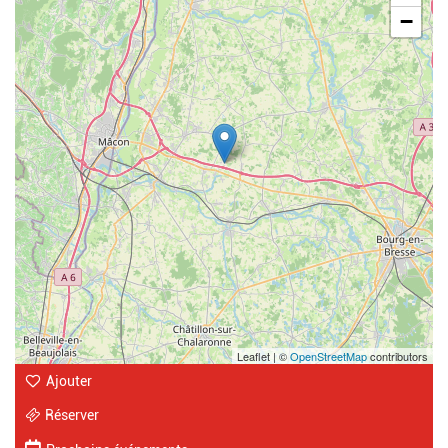
−
Leaflet | ©
OpenStreetMap
contributors
Ajouter
Réserver